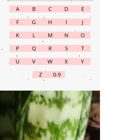
A
B
C
D
E
F
G
H
I
J
K
L
M
N
O
P
Q
R
S
T
U
V
W
X
Y
Z
0-9