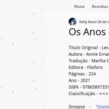
Home
Resenhas
Kelly Rossi
26 de 
Os Anos 
Título Original - Le
Autora - Annie Erna
Tradução - Marília 
Editora - Fósforo
Páginas - 224
Ano - 2021
ISBN - 9786589733
Classificação - ⭐⭐
Sinopse - 
"Gosta