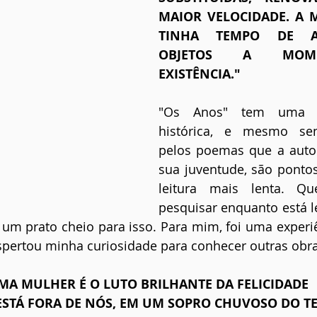
MAIOR VELOCIDADE. A 
TINHA TEMPO DE AS
OBJETOS A MOME
EXISTÊNCIA."
"Os Anos" tem uma g
histórica, e mesmo sen
pelos poemas que a autor
sua juventude, são ponto
leitura mais lenta. Q
pesquisar enquanto está le
 um prato cheio para isso. Para mim, foi uma experiên
spertou minha curiosidade para conhecer outras obra
UMA MULHER É O LUTO BRILHANTE DA FELICIDADE
STÁ FORA DE NÓS, EM UM SOPRO CHUVOSO DO T