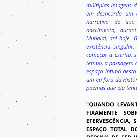
múltiplas imagens de
em desacordo, um u
narrativa de sua 
nascimento, duran
Mundial, até hoje. 
existência singul
começar a escrita,
tempo, a passagem do
espaço íntimo desta
um eu fora da Histó
poemas que ela tenta
"QUANDO LEVANTÁ
FIXAMENTE SO
EFERVESCÊNCIA, 
ESPAÇO TOTAL DO