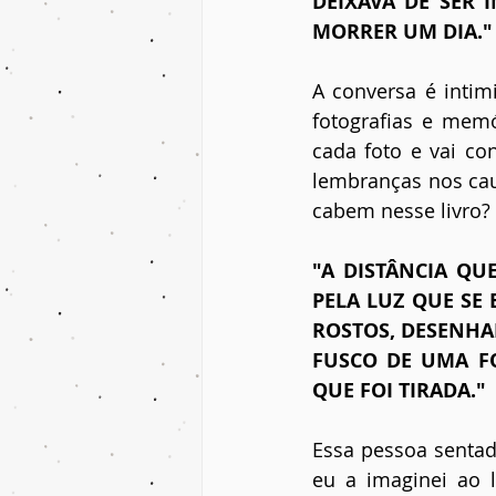
DEIXAVA DE SER 
MORRER UM DIA."
A conversa é intim
fotografias e mem
cada foto e vai co
lembranças nos cau
cabem nesse livro?
"A DISTÂNCIA QU
PELA LUZ QUE SE
ROSTOS, DESENHA
FUSCO DE UMA F
QUE FOI TIRADA."
Essa pessoa sentad
eu a imaginei ao l