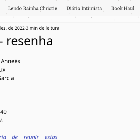
Lendo Rainha Christie
Diário Intimista
Book Haul
dez. de 2022
3 min de leitura
- resenha
s Anneés
ux
Garcia
140
⭐⭐
ria de reunir estas 