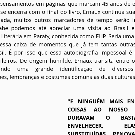
e pensamentos em páginas que marcam 45 anos de ex
se encerra com o final do livro, Ernaux continua sua t
isada, muitos outros marcadores de tempo serão in
abe podemos até apreciar uma visita ao Brasil em
 Literária em Paraty, conhecida como FLIP. Seria uma b
nessa caixa de momentos que já tem tantas outras 
sil. É por isso que essa autobiografia impessoal é 
sileiros. De origem humilde, Ernaux transita entre o 
vendo uma grande identificação de diversos 
ões, lembranças e costumes comuns as duas culturas
"E NINGUÉM MAIS ENV
COISAS AO NOSSO 
DURAVAM O BASTA
ENVELHECER, EL
SUBSTITUÍDAS, RENOV