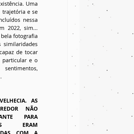
istência. Uma 
rajetória e se 
cluídos nessa 
 2022, sim... 
ela fotografia 
similaridades 
capaz de tocar 
particular e o 
sentimentos, 
.
ELHECIA. AS 
REDOR NÃO 
NTE PARA 
AS ERAM 
ADAS COM A 