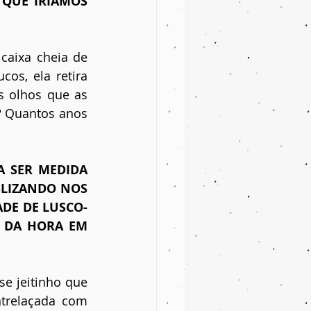
 QUE IRÍAMOS 
aixa cheia de 
s, ela retira 
s olhos que as 
 Quantos anos 
 SER MEDIDA 
LIZANDO NOS 
DE DE LUSCO-
 DA HORA EM 
e jeitinho que 
trelaçada com 