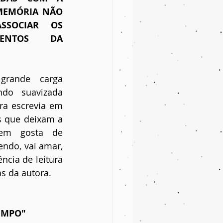
MEMÓRIA NÃO 
SOCIAR OS 
NTOS DA 
rande carga 
do suavizada 
a escrevia em 
s que deixam a 
uem gosta de 
ndo, vai amar, 
cia de leitura 
s da autora.
EMPO"