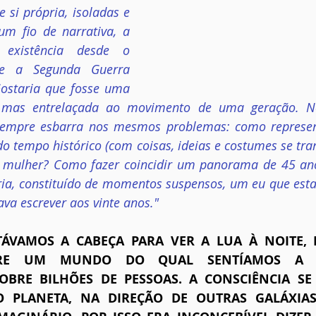
 si própria, isoladas e 
m fio de narrativa, a 
existência desde o 
te a Segunda Guerra 
Gostaria que fosse uma 
ar, mas entrelaçada ao movimento de uma geração. 
 sempre esbarra nos mesmos problemas: como represe
 tempo histórico (com coisas, ideias e costumes se tra
 mulher? Como fazer coincidir um panorama de 45 ano
ria, constituído de momentos suspensos, um eu que esta
va escrever aos vinte anos."
VAMOS A CABEÇA PARA VER A LUA À NOITE, E
BRE UM MUNDO DO QUAL SENTÍAMOS A VA
SOBRE BILHÕES DE PESSOAS. A CONSCIÊNCIA SE 
 PLANETA, NA DIREÇÃO DE OUTRAS GALÁXIAS.