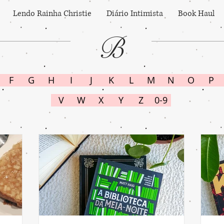
Lendo Rainha Christie
Diário Intimista
Book Haul
B
F
G
H
I
J
K
L
M
N
O
P
V
W
X
Y
Z
0-9