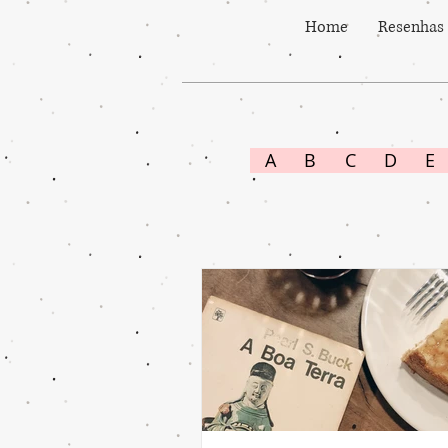
Home
Resenhas
A
B
C
D
E