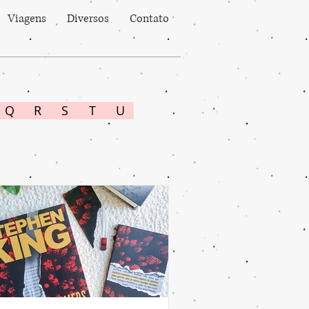
Viagens
Diversos
Contato
Q
R
S
T
U