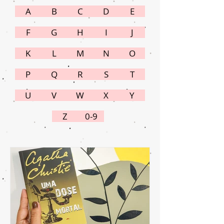
A
B
C
D
E
F
G
H
I
J
K
L
M
N
O
P
Q
R
S
T
U
V
W
X
Y
Z
0-9