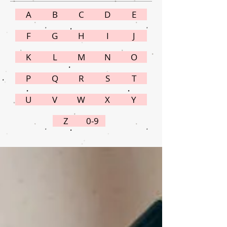
A
B
C
D
E
F
G
H
I
J
K
L
M
N
O
P
Q
R
S
T
U
V
W
X
Y
Z
0-9