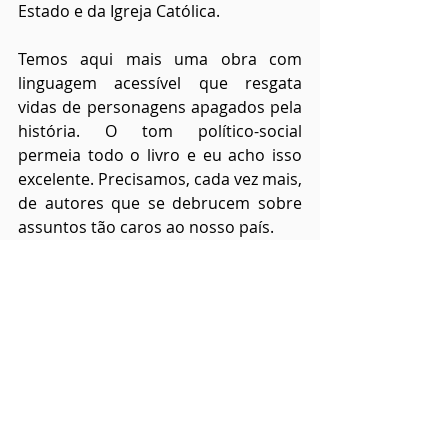
Estado e da Igreja Católica.
Temos aqui mais uma obra com 
linguagem acessível que resgata 
vidas de personagens apagados pela 
história. O tom político-social 
permeia todo o livro e eu acho isso 
excelente. Precisamos, cada vez mais, 
de autores que se debrucem sobre 
assuntos tão caros ao nosso país. 
Não me perguntem qual das duas 
obras do autor eu gostei mais. Hoje, 
depois de muito refletir sobre o que 
senti em cada leitura, eu não saberia 
escolher.
Leiam Itamar!