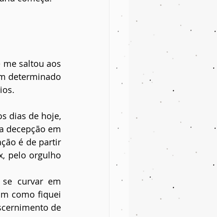
 me saltou aos 
um determinado 
ios.
dias de hoje, 
a decepção em 
ão é de partir 
, pelo orgulho 
se curvar em 
im como fiquei 
scernimento de 