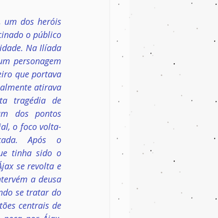
, um dos heróis 
inado o público 
dade. Na Ilíada 
 um personagem 
iro que portava 
lmente atirava 
ta tragédia de 
 um dos pontos 
l, o foco volta-
ada. Após o 
e tinha sido o 
ax se revolta e 
tervém a deusa 
do se tratar do 
ões centrais de 