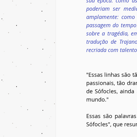
sua época: como as 
poderiam ser medi
amplamente: como a
passagem do tempo? 
sobre a tragédia, e
tradução de Trajano
recriada com talent
"Essas linhas são t
passionais, tão dra
de Sófocles, aind
mundo."
Essas são palavras
Sófocles", que res