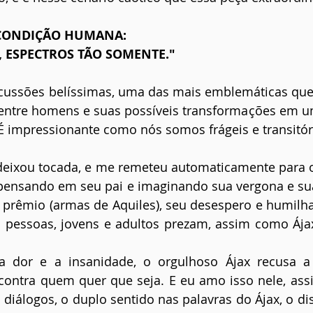
CONDIÇÃO HUMANA:
 ESPECTROS TÃO SOMENTE."
iscussões belíssimas, uma das mais emblemáticas que
o entre homens e suas possíveis transformações em 
É impressionante como nós somos frágeis e transitór
ixou tocada, e me remeteu automaticamente para os 
pensando em seu pai e imaginando sua vergona e su
 prêmio (armas de Aquiles), seu desespero e humilhaç
 pessoas, jovens e adultos prezam, assim como Ájax
dor e a insanidade, o orgulhoso Ájax recusa a 
 contra quem quer que seja. E eu amo isso nele, ass
iálogos, o duplo sentido nas palavras do Ájax, o di