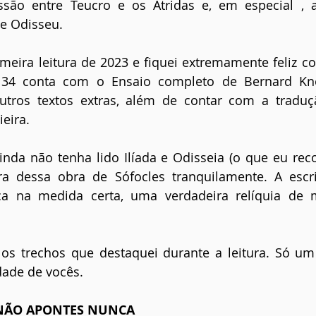
ssão entre Teucro e os Atridas e, em especial , a
de Odisseu.
imeira leitura de 2023 e fiquei extremamente feliz co
 34 conta com o Ensaio completo de Bernard Kno
utros textos extras, além de contar com a traduç
eira.
da não tenha lido Ilíada e Odisseia (o que eu rec
ra dessa obra de Sófocles tranquilamente. A escri
ca na medida certa, uma verdadeira relíquia de m
os trechos que destaquei durante a leitura. Só um 
dade de vocês.
, NÃO APONTES NUNCA