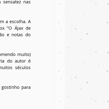
 sensatez nas 
m a escolha. A 
x "O Ájax de 
ão e notas do 
omendo muito) 
ta do autor é 
uitos séculos 
gostinho para 