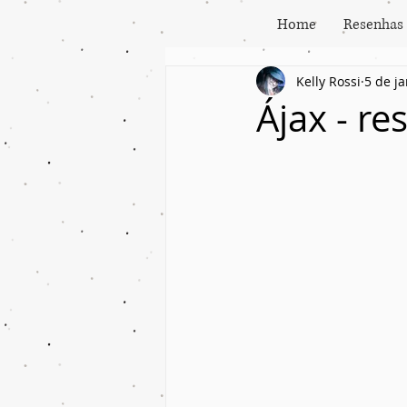
Home
Resenhas
Kelly Rossi
5 de j
Ájax - r