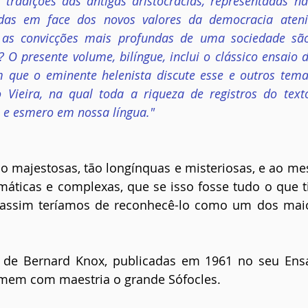
tradições das antigas aristocracias, representadas na 
das em face dos novos valores da democracia ateni
s convicções mais profundas de uma sociedade são 
O presente volume, bilíngue, inclui o clássico ensaio 
m que o eminente helenista discute esse e outros temas
 Vieira, na qual toda a riqueza de registros do texto 
o e esmero em nossa língua."
ão majestosas, tão longínquas e misteriosas, e ao m
máticas e complexas, que se isso fosse tudo o que t
a assim teríamos de reconhecê-lo como um dos maio
 de Bernard Knox, publicadas em 1961 no seu Ensai
umem com maestria o grande Sófocles. 