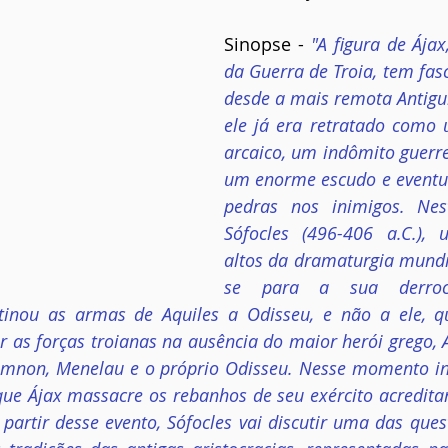
Sinopse - 
"A figura de Ájax
da Guerra de Troia, tem fasc
desde a mais remota Antigui
ele já era retratado como
arcaico, um indômito guerre
um enorme escudo e eventua
pedras nos inimigos. Nes
Sófocles (496-406 a.C.),
altos da dramaturgia mundia
se para a sua derroc
inou as armas de Aquiles a Odisseu, e não a ele, qu
r as forças troianas na ausência do maior herói grego, Áj
mnon, Menelau e o próprio Odisseu. Nesse momento in
ue Ájax massacre os rebanhos de seu exército acreditan
 partir desse evento, Sófocles vai discutir uma das quest