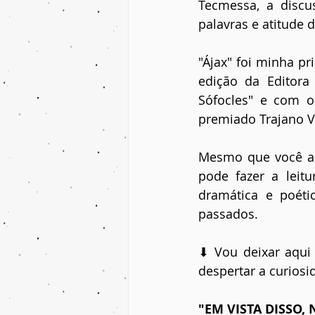
Tecmessa, a discu
palavras e atitude 
"Ájax" foi minha pr
edição da Editora
Sófocles" e com o
premiado Trajano Vi
Mesmo que você ain
pode fazer a leitu
dramática e poéti
passados. 
⬇ Vou deixar aqui 
despertar a curiosi
"EM VISTA DISSO