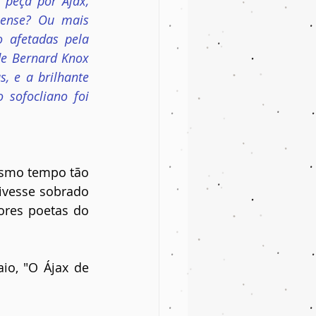
peça por Ájax, 
ense? Ou mais 
afetadas pela 
de Bernard Knox 
, e a brilhante 
sofocliano foi 
esmo tempo tão 
ivesse sobrado 
res poetas do 
o, "O Ájax de 