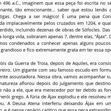
496 a.C., imaginem que essa peça foi escrita no séc
inante, tão emocionante... saber que estou lendo a
antigas. Chega a ser mágico! É uma pena que Const
da implacavelmente pelos cruzados em 1204, e quas
erdido, incluindo dezenas de obras de Sófocles. Das
 longa vida, sobraram apenas 7, dentre elas, "Ájax". 
mos condenados a conhecer apenas alguns poucos 
grandioso e fico extremamente grata em ter essa op
óis da Guerra de Troia, depois de Aquiles, era consi
rreiro. Um gigante com seu famoso escudo em forma 
ente assustadora. Nessa obra, vamos acompanhar sua
 natureza aflorou depois do julgamento que destino
e não a ele, que era merecedor por ter detido as forç
erói grego. A fúria de Ájax explodiu e ele resolveu ma
eu. A Deusa Atena interferiu deixando Ájax em um
, e é nesse cenário caótico que essa peça extraordin