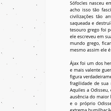
Sófocles nasceu em 
acho isso tão fasc
civilizações tão 
saqueada e destruí
tesouro grego foi p
ele escreveu em sua
mundo grego, fica
mesmo assim ele é 
Ájax foi um dos her
e mais valente gue
figura verdadeiram
fragilidade de sua
Aquiles a Odisseu, 
ausência do maior h
e o próprio Odiss
extrema humilhação