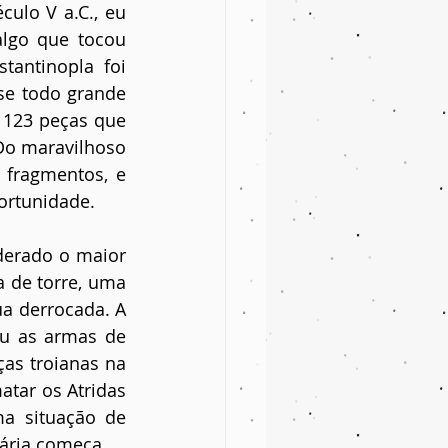
ulo V a.C., eu 
lgo que tocou 
antinopla foi 
e todo grande 
 123 peças que 
Do maravilhoso 
fragmentos, e 
ortunidade.
derado o maior 
de torre, uma 
 derrocada. A 
u as armas de 
as troianas na 
tar os Atridas 
a situação de 
ária começa. 