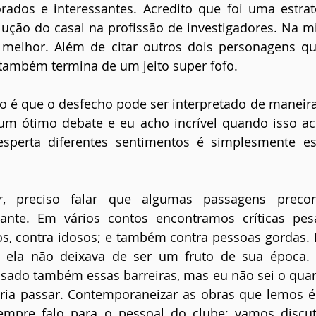
rados e interessantes. Acredito que foi uma estrat
ução do casal na profissão de investigadores. Na mi
o melhor. Além de citar outros dois personagens q
 também termina de um jeito super fofo.
o é que o desfecho pode ser interpretado de maneiras
m ótimo debate e eu acho incrível quando isso acon
esperta diferentes sentimentos é simplesmente esp
r, preciso falar que algumas passagens precon
nte. Em vários contos encontramos críticas pes
s, contra idosos; e também contra pessoas gordas. 
l, ela não deixava de ser um fruto de sua época. 
ssado também essas barreiras, mas eu não sei o quan
aria passar. Contemporaneizar as obras que lemos é
empre falo para o pessoal do clube: vamos discuti