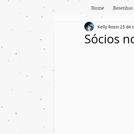
Home
Resenhas
Kelly Rossi
23 de 
Sócios n