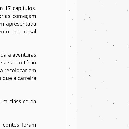
 17 capítulos. 
órias começam 
em apresentada 
to do casal 
a a aventuras 
salva do tédio 
a recolocar em 
 que a carreira
m clássico da 
 contos foram 