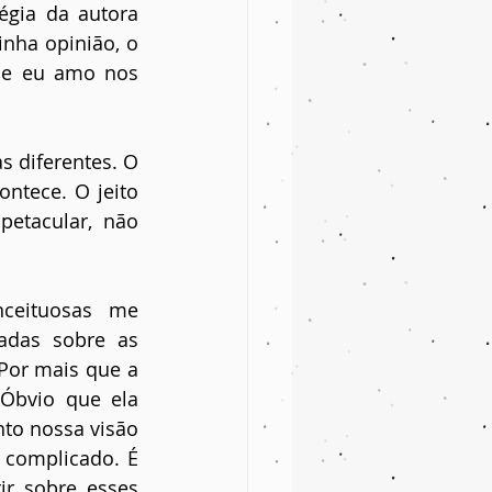
égia da autora 
nha opinião, o 
ue eu amo nos 
 diferentes. O 
tece. O jeito 
etacular, não 
ceituosas me 
adas sobre as 
Por mais que a 
Óbvio que ela 
to nossa visão 
 complicado. É 
r sobre esses 