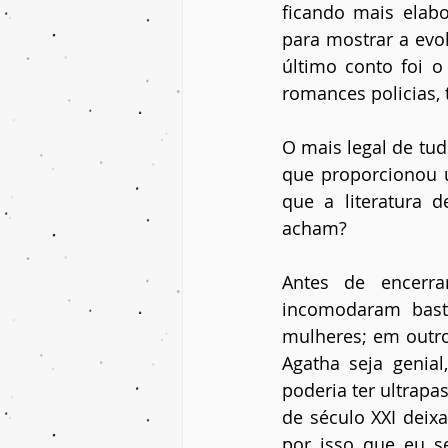
ficando mais elabo
para mostrar a evol
último conto foi 
romances policias,
O mais legal de tud
que proporcionou u
que a literatura d
acham?
Antes de encerra
incomodaram basta
mulheres; em outro
Agatha seja genia
poderia ter ultrapa
de século XXI deix
por isso que eu s