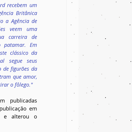
rd recebem um 
ência Britânica 
o a Agência de 
 eles veem uma 
a carreira de 
o patamar. Em 
te clássico da 
l segue seus 
 de figurões da 
tram que amor, 
rar o fôlego."
 publicadas 
publicação em 
 e alterou o 