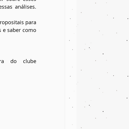
sas análises. 
opositais para 
s e saber como 
Por enquanto é isso, voadores! Essa foi nossa 11ª leitura do clube 