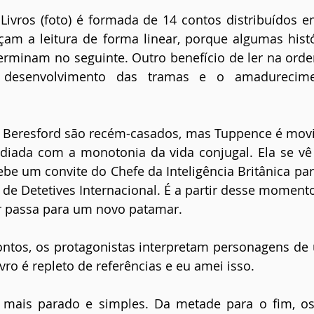
ivros (foto) é formada de 14 contos distribuídos em
am a leitura de forma linear, porque algumas hist
erminam no seguinte. Outro benefício de ler na ord
desenvolvimento das tramas e o amadurecimen
Beresford são recém-casados, mas Tuppence é movid
ediada com a monotonia da vida conjugal. Ela se vê 
be um convite do Chefe da Inteligência Britânica par
de Detetives Internacional. É a partir desse momento
r passa para um novo patamar.
tos, os protagonistas interpretam personagens de u
livro é repleto de referências e eu amei isso. 
é mais parado e simples. Da metade para o fim, os