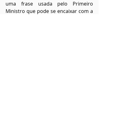
uma frase usada pelo Primeiro 
Ministro que pode se encaixar com a 
história do gato. 
“
Política é quase tão 
excitante quanto a guerra, e quase tão 
perigosa. Na guerra, você é morto uma 
vez mas em política, várias vezes
.”
O discurso do Churchill 
"Não nos 
renderemos"
 que é citado na música 
"Aces High" do Iron Maiden, também 
tem uma forte relação com a 
história. Eu posso até estar viajando 
muito, mas essas possíveis relações 
me fascinam! haha...
Mas agora é com vocês! Já leram ou 
têm vontade de ler esse livro? Eu 
acho a premissa muito louca. O que 
você faria se pudesse trazer seu 