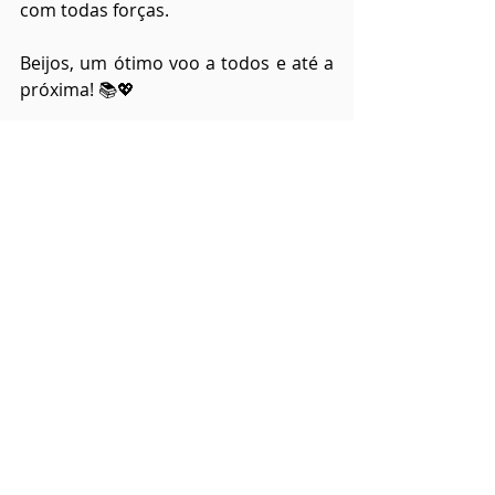
com todas forças.
Beijos, um ótimo voo a todos e até a 
próxima! 📚💖
Colabore com o blog: 
apoia.se/voandocomlivros