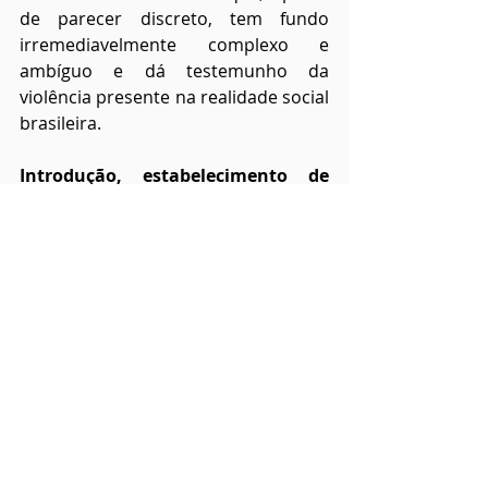
de parecer discreto, tem fundo 
irremediavelmente complexo e 
ambíguo e dá testemunho da 
violência presente na realidade social 
brasileira.
Introdução, estabelecimento de 
texto e notas de Marta de Senna e 
Marcelo Diego."