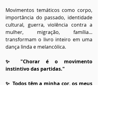
Movimentos temáticos como corpo, 
importância do passado, identidade 
cultural, guerra, violência contra a 
mulher, migração, família... 
transformam o livro inteiro em uma 
dança linda e melancólica.
✨ "Chorar é o movimento 
instintivo das partidas."
✨  Todos têm a minha cor, os meus 
traços. Onde sou tão diferente?"
Colabore com o blog! 
apoia.se/voandocomlivros