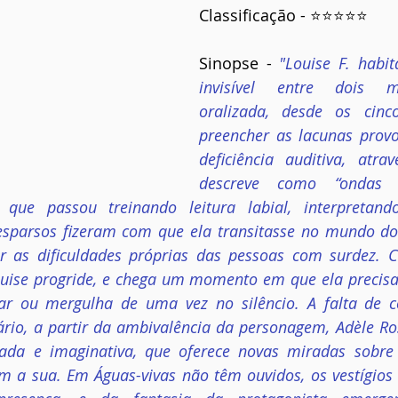
Classificação - ⭐⭐⭐⭐⭐
Sinopse - 
"Louise F. hab
invisível entre dois m
oralizada, desde os cinc
preencher as lacunas prov
deficiência auditiva, atra
descreve como “ondas 
s que passou treinando leitura labial, interpretand
sparsos fizeram com que ela transitasse no mundo dos
r as dificuldades próprias das pessoas com surdez. 
ouise progride, e chega um momento em que ela precisa 
ar ou mergulha de uma vez no silêncio. A falta de c
ário, a partir da ambivalência da personagem, Adèle Ros
ada e imaginativa, que oferece novas miradas sobre 
m a sua. Em Águas-vivas não têm ouvidos, os vestígios 