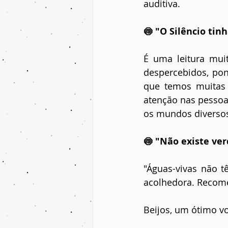
auditiva.
🍥 "O Silêncio tin
É uma leitura mui
despercebidos, pon
que temos muitas 
atenção nas pessoas
os mundos diverso
🍥 "Não existe ve
"Águas-vivas não t
acolhedora. Recom
Beijos, um ótimo vo