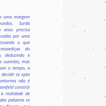
ita uma margem 
undos. Surda 
o anos precisa 
ocadas por uma 
vessando o que 
movediças do 
o, deduzindo e 
 ouvintes, mas 
Com o tempo, a 
decidir se opta 
ontornos não é 
enfeld constrói 
a realidade de 
das palavras se 