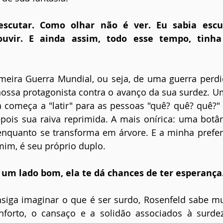
scutar. Como olhar não é ver. Eu sabia escu
uvir. E ainda assim, todo esse tempo, tinha
eira Guerra Mundial, ou seja, de uma guerra perdid
nossa protagonista contra o avanço da sua surdez. U
 começa a "latir" para as pessoas "quê? quê? quê?" 
epois sua raiva reprimida. A mais onírica: uma botâ
enquanto se transforma em árvore. E a minha preferid
im, é seu próprio duplo.
 um lado bom, ela te dá chances de ter esperança
siga imaginar o que é ser surdo, Rosenfeld sabe m
nforto, o cansaço e a solidão associados à surdez 