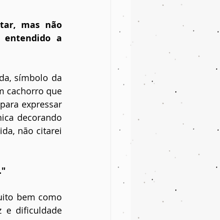
tar, mas não 
 entendido a 
a, símbolo da 
m cachorro que 
para expressar 
nica decorando 
a, não citarei 
."
uito bem como 
e dificuldade 