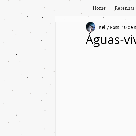
Home
Resenhas
Kelly Rossi
10 de 
Águas-vi