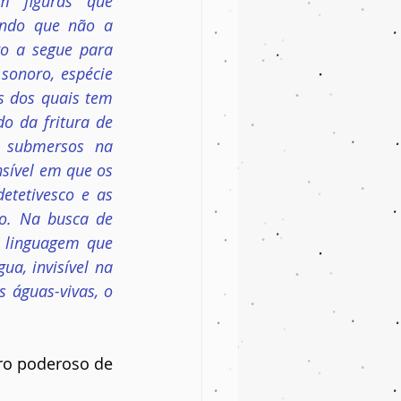
 figuras que 
ndo que não a 
o a segue para 
onoro, espécie 
s dos quais tem 
 da fritura de 
 submersos na 
sível em que os 
tetivesco e as 
. Na busca de 
 linguagem que 
a, invisível na 
 águas-vivas, o 
ro poderoso de 