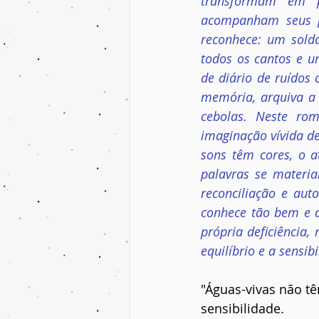
transformam em p
acompanham seus p
reconhece: um solda
todos os cantos e u
de diário de ruídos 
memória, arquiva a 
cebolas. Neste rom
imaginação vívida de
sons têm cores, o a
palavras se materi
reconciliação e aut
conhece tão bem e a 
própria deficiência,
equilíbrio e a sensi
"Águas-vivas não t
sensibilidade.