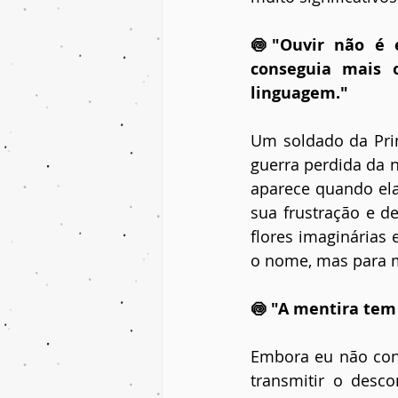
🍥"Ouvir não é e
conseguia mais o
linguagem."
Um soldado da Prim
guerra perdida da 
aparece quando ela
sua frustração e d
flores imaginárias 
o nome, mas para m
🍥 "A mentira tem
Embora eu não con
transmitir o desco