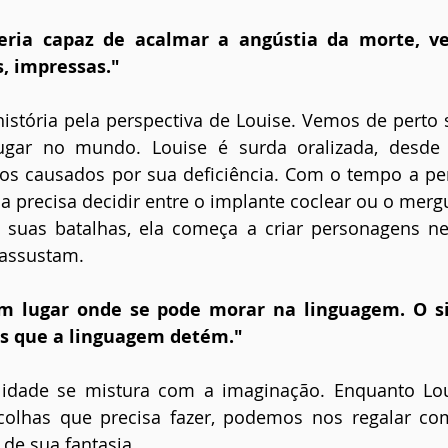
eria capaz de acalmar a angústia da morte, ver
s, impressas."
tória pela perspectiva de Louise. Vemos de perto s
ugar no mundo. Louise é surda oralizada, desde a
ios causados por sua deficiência. Com o tempo a per
la precisa decidir entre o implante coclear ou o mer
e suas batalhas, ela começa a criar personagens ne
 assustam.
m lugar onde se pode morar na linguagem. O sil
s que a linguagem detém."
lidade se mistura com a imaginação. Enquanto Loui
olhas que precisa fazer, podemos nos regalar co
 de sua fantasia.