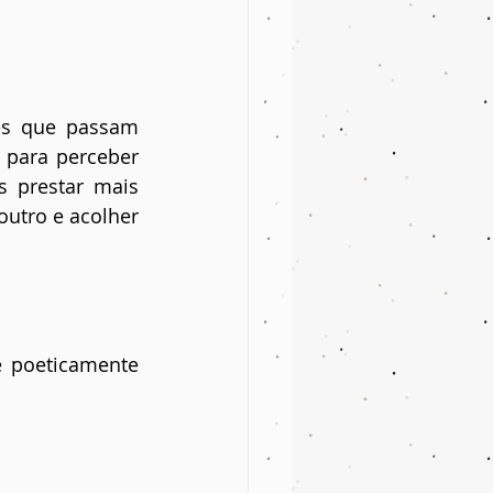
es que passam 
 para perceber 
 prestar mais 
utro e acolher 
e poeticamente 