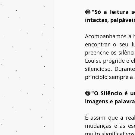
🍥"Só a leitura s
intactas, palpávei
Acompanhamos a his
encontrar o seu l
preenche os silênc
Louise progride e e
silencioso. Durant
princípio sempre a
🍥"O Silêncio é u
imagens e palavra
É assim que a rea
mudanças e as esc
muito significativos