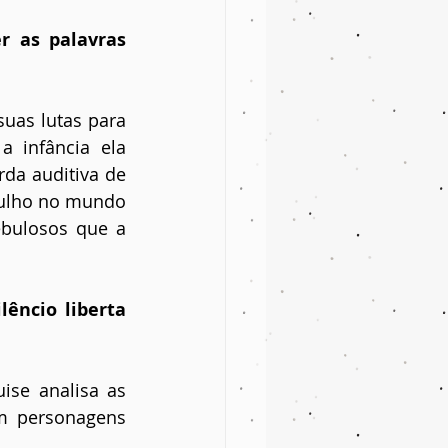
 as palavras 
uas lutas para 
 infância ela 
da auditiva de 
gulho no mundo 
bulosos que a 
êncio liberta 
se analisa as 
m personagens 