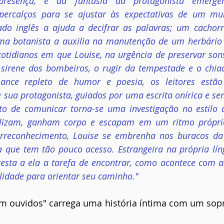
resença, e da fantasia da protagonista emergem
ercalços para se ajustar às expectativas de um mu
do inglês a ajuda a decifrar as palavras; um cachorr
ma botanista a auxilia na manutenção de um herbário s
cotidianos em que Louise, na urgência de preservar son
sirene dos bombeiros, o rugir da tempestade e o chiado
ance repleto de humor e poesia, os leitores estão
 sua protagonista, guiados por uma escrita onírica e sen
to de comunicar torna-se uma investigação no estilo de
alizam, ganham corpo e escapam em um ritmo próprio
orreconhecimento, Louise se embrenha nos buracos da
que tem tão pouco acesso. Estrangeira na própria língu
 resta a ela a tarefa de encontrar, como acontece com as
bilidade para orientar seu caminho."
êm ouvidos" carrega uma história íntima com um sop