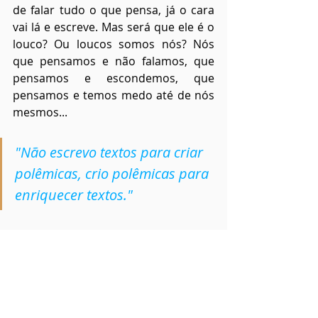
de falar tudo o que pensa, já o cara 
vai lá e escreve. Mas será que ele é o 
louco? Ou loucos somos nós? Nós 
que pensamos e não falamos, que 
pensamos e escondemos, que 
pensamos e temos medo até de nós 
mesmos...
"Não escrevo textos para criar 
polêmicas, crio polêmicas para 
enriquecer textos."
Esse livro precisa ser lido com calma, 
digerido aos poucos, precisa ser 
refletido, muitas partes são lindas, 
outras assustam, outras me fizeram 
morrer de rir. Mas o mais importante 