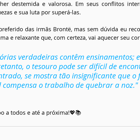
er destemida e valorosa. Em seus conflitos intern
ezas e sua luta por superá-las.
preferido das irmãs Brontë, mas sem dúvida eu rec
calma e relaxante que, com certeza, vai aquecer seu co
tórias verdadeiras contêm ensinamentos; 
tanto, o tesouro pode ser difícil de encont
rado, se mostra tão insignificante que o f
 compensa o trabalho de quebrar a noz."
o a todos e até a próxima!💖📚