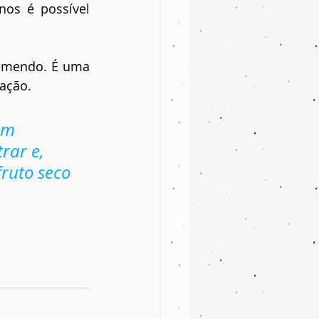
os é possível 
omendo. É uma 
ração.
em 
rar e, 
ruto seco 