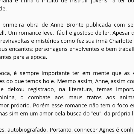
riana e tinha o intuito de instruir jovens  a ter b
de.
a primeira obra de Anne Brontë publicada com s
ll. Um romance leve,  fácil e gostoso de ler. Apesar d
eviravoltas e mistérios como fez sua irmã Charlotte e
eus encantos: personagens envolventes e bem trabal
ntes para a época.
época, é sempre importante ter em mente que as v
tes do que temos hoje. Mesmo assim, Anne, assim co
e deixou registrado, na literatura, temas impor
minina, o combate aos maus tratos aos animais
amor próprio. Porém esse romance não tem o foco 
s sim em um amor pela busca do "eu", da própria l
tes, autobiografado. Portanto, conhecer Agnes é con