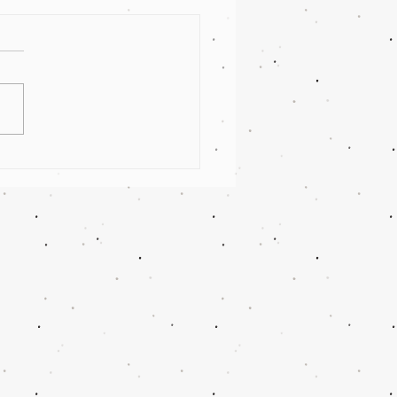
ção Sem Medo -
nha