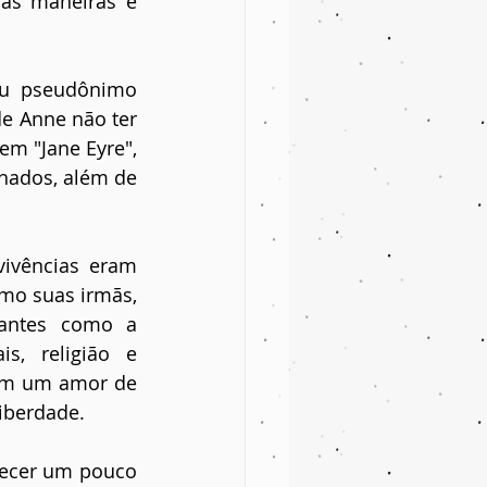
oas maneiras e 
eu pseudônimo 
e Anne não ter 
m "Jane Eyre", 
hados, além de 
ivências eram 
mo suas irmãs, 
tantes como a 
, religião e 
em um amor de 
iberdade.
hecer um pouco 