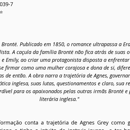
0039-7
⭐⭐
e Brontë. Publicado em 1850, o romance ultrapassa a Era
ista. A caçula da família Brontë não fica atrás de suas 
e e Emily, ao criar uma protagonista disposta a enfrenta
 se firmar como uma mulher corajosa e dona de si, difer
 de então. A obra narra a trajetória de Agnes, governan
ática inglesa, suas lutas, questionamentos e claro, sua 
rdível para os apaixonados pelas outras irmãs Brontë e
literária inglesa."
ormação conta a trajetória de Agnes Grey como go