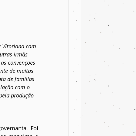
 Vitoriana com 
outras irmãs 
r as convenções 
ente de muitas 
ta de famílias 
relação com o 
 pela produção 
vernanta. Foi 