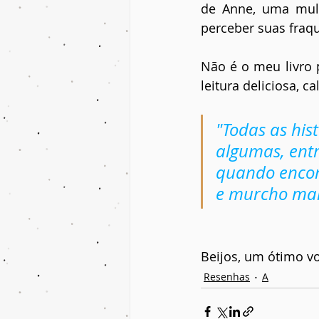
de Anne, uma mulh
perceber suas fraqu
Não é o meu livro 
leitura deliciosa, 
"Todas as his
algumas, entre
quando encont
e murcho mal
Beijos, um ótimo vo
Resenhas
A