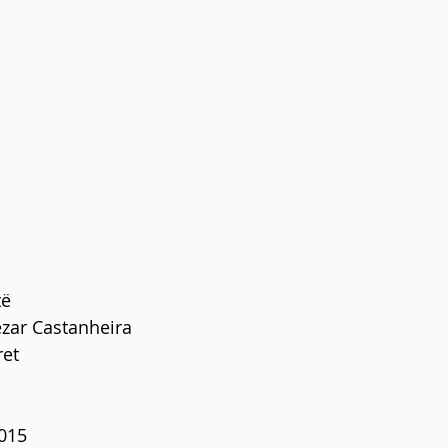
të
ézar Castanheira
ret
2015